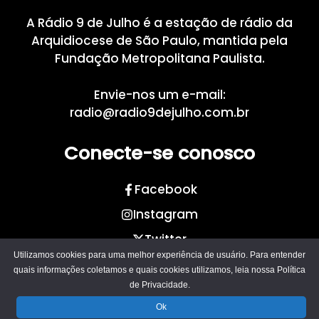
A Rádio 9 de Julho é a estação de rádio da
Arquidiocese de São Paulo, mantida pela
Fundação Metropolitana Paulista.
Envie-nos um e-mail:
radio@radio9dejulho.com.br
Conecte-se conosco
Facebook
Instagram
Twitter
Utilizamos cookies para uma melhor experiência de usuário. Para entender
2013-2026 © Rádio 9 de Julho
quais informações coletamos e quais cookies utilizamos, leia nossa
Política
de Privacidade.
Fundação Metropolitana Paulista
Ok