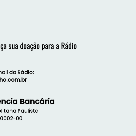
aça sua doação para a Rádio
ail da Rádio:
lho.com.br
ência Bancária
itana Paulista
/0002-00