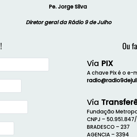
Pe. Jorge Silva
Diretor geral da Rádio 9 de Julho
!
Ou f
Via
PIX
A chave Pix é o e-m
radio@radio9deju
Via
Transfer
Fundação Metropol
CNPJ – 50.951.847
BRADESCO – 237
AGENCIA – 3394