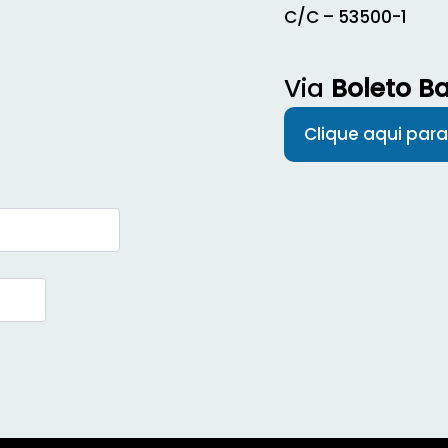
C/C – 53500-1
Via
Boleto B
Clique aqui para