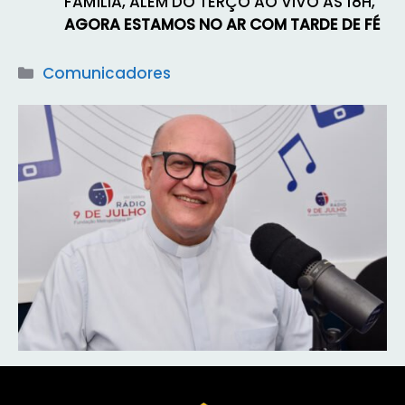
FAMÍLIA, ALEM DO TERÇO AO VIVO AS 18H,
AGORA ESTAMOS NO AR COM TARDE DE FÉ
Categorias
Comunicadores